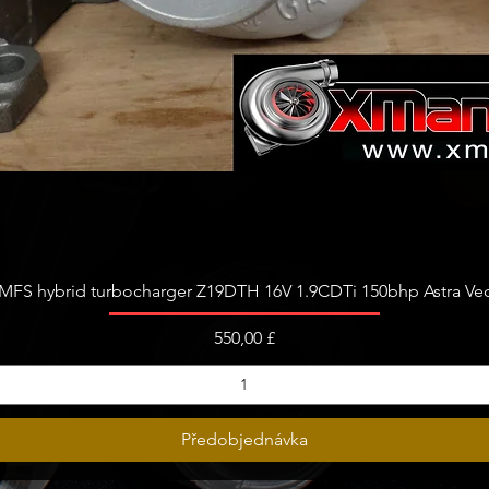
Rychlý náhled
FS hybrid turbocharger Z19DTH 16V 1.9CDTi 150bhp Astra Vect
Cena
550,00 £
Předobjednávka