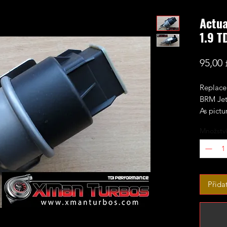
Actua
1.9 T
95,00 
Replace
BRM Jet
As pictu
Množství
Přida