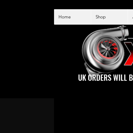
Home
Shop
UK ORDERS WILL B