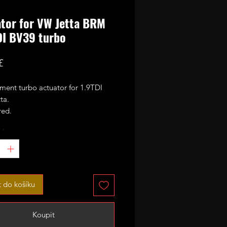
tor for VW Jetta BRM
DI BV39 turbo
Cena
£
ment turbo actuator for 1.9TDI
ta.
red.
*
t do košíku
Koupit