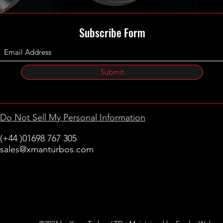
Subscribe Form
Submit
Do Not Sell My Personal Information
(+44 )01698 767 305
sales@xmanturbos.com
New Stevenston
Holytown, Motherwell
Scotland
United Kingdom