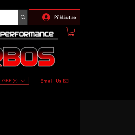
Přihlásit se
GBP (£)
Email Us