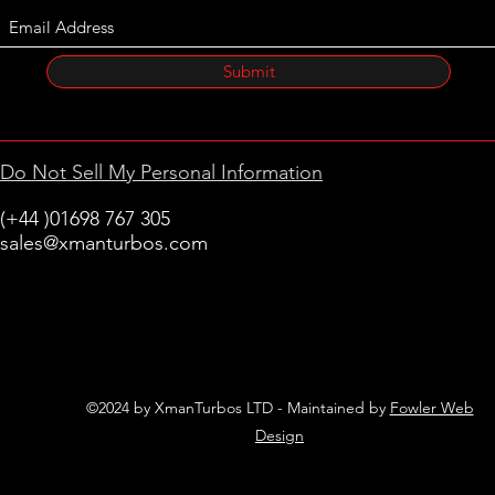
Submit
Do Not Sell My Personal Information
(+44 )01698 767 305
sales@xmanturbos.com
New Stevenston
Holytown, Motherwell
Scotland
United Kingdom
©2024 by XmanTurbos LTD - Maintained by
Fowler Web
Design