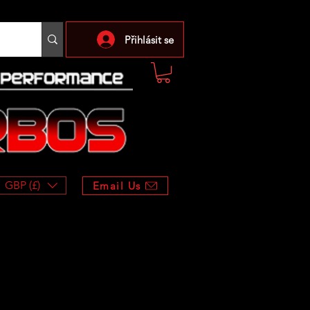
Přihlásit se
GBP (£)
Email Us