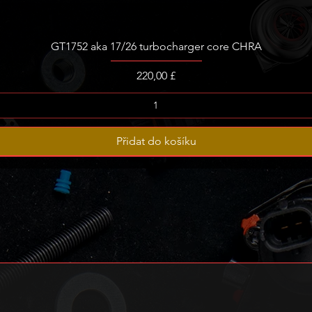
GT1752 aka 17/26 turbocharger core CHRA
Cena
220,00 £
Přidat do košíku