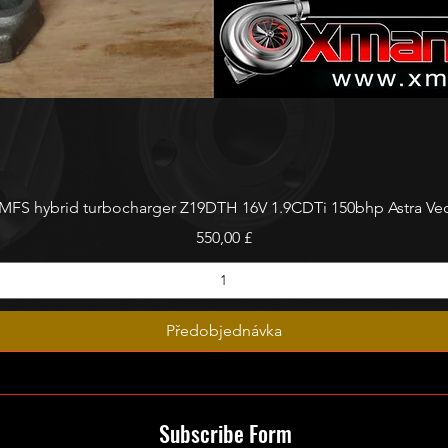
Rychlý náhled
FS hybrid turbocharger Z19DTH 16V 1.9CDTi 150bhp Astra Vect
Cena
550,00 £
Předobjednávka
Subscribe Form