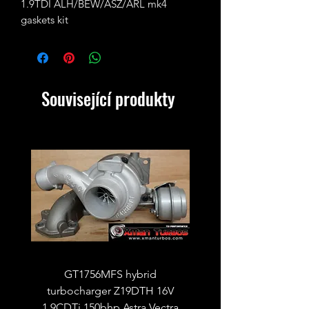
1.9TDI ALH/BEW/ASZ/ARL mk4 
gaskets kit
Související produkty
GT1756MFS hybrid
GTB1756vk vacuum con
turbocharger Z19DTH 16V
turbocharger to fit on 
1.9CDTi 150bhp Astra Vectra